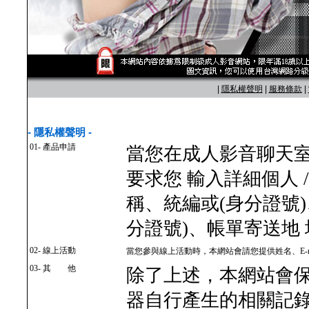
|
隱私權聲明
|
服務條款
|
- 隱私權聲明 -
01- 產品申請
當您在成人影音聊天
要求您 輸入詳細個人 
稱、統編或(身分證號
分證號)、帳單寄送地
02- 線上活動
當您參與線上活動時，本網站會請您提供姓名、E-m
03- 其 他
除了上述，本網站會
器自行產生的相關記錄